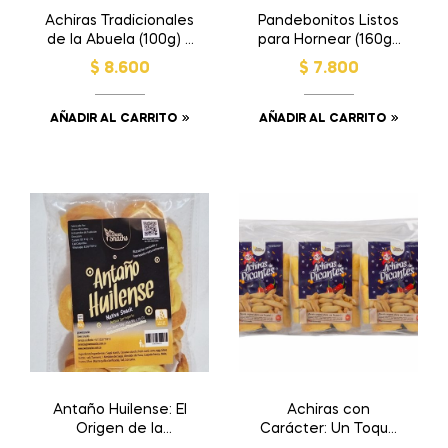
Achiras Tradicionales
Pandebonitos Listos
de la Abuela (100g) –
para Hornear (160g):
Receta Original
Sabor al Instante
$
8.600
$
7.800
AÑADIR AL CARRITO
AÑADIR AL CARRITO
Antaño Huilense: El
Achiras con
Origen de la
Carácter: Un Toque
Tradición x 80
Picante (Six Pack)