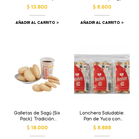
Picante (Six Pack)
Receta Original
$
13.800
$
8.600
AÑADIR AL CARRITO
AÑADIR AL CARRITO
Galletas de Sagú (Six
Lonchera Saludable:
Pack): Tradición
Pan de Yuca con
Ancestral que se
Curcuma y Quinoa
$
18.000
$
8.888
deshace en tu boca
(Six Pack)