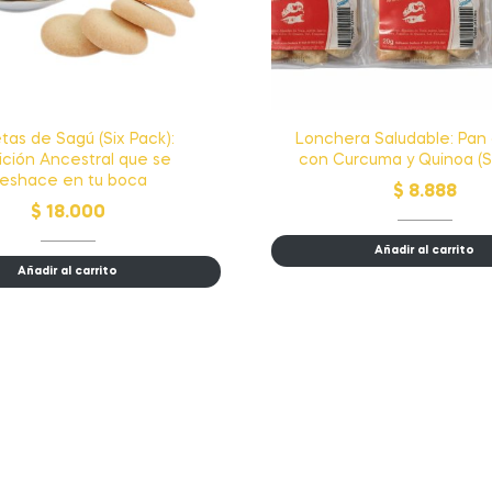
tas de Sagú (Six Pack):
Lonchera Saludable: Pan
ición Ancestral que se
con Curcuma y Quinoa (S
eshace en tu boca
$
8.888
$
18.000
Añadir al carrito
Añadir al carrito