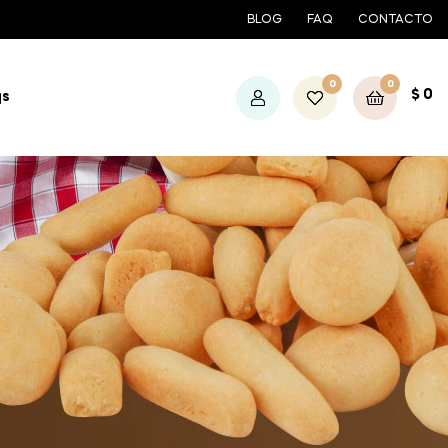
BLOG
FAQ
CONTACTO
0
0
$
0
qs