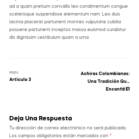
ad a quam pretium convallis leo condimentum congue
scelerisque suspendisse elementum nam. Leo duis
lacinia placerat parturient montes vulputate cubilia
posuere parturient inceptos massa euismod curabitur
dis dignissim vestibulum quam a urna.
PREV
Achiras Colombianas:
Artículo 3
Una Tradición Que
NEXT
Encanta El
PaladarArtículo 1
Deja Una Respuesta
Tu dirección de correo electrónico no será publicada.
Los campos obligatorios están marcados con
*