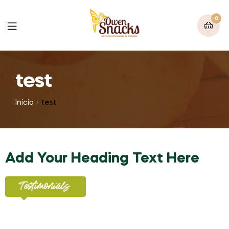
0
test
Inicio
test
Add Your Heading Text Here
Testimonials