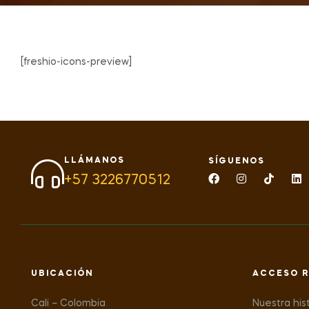
[freshio-icons-preview]
LLÁMANOS
SÍGUENOS
+57 3226770512
UBICACIÓN
ACCESO R
Cali – Colombia
Nuestra his