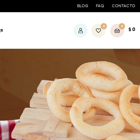
BLOG
FAQ
CONTACTO
0
0
$
0
qs