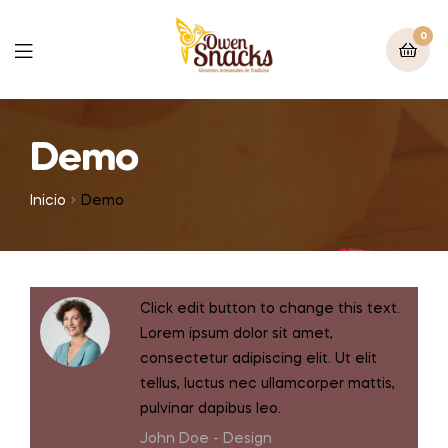
0
Demo
Inicio
Demo
Click edit button to change this text.
Lorem ipsum dolor sit amet,
consectetur adipiscing elit. Ut elit
tellus, luctus nec ullamcorper mattis,
pulvinar dapibus leo.
John Doe -
Design