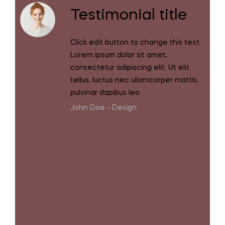
Testimonial title
Click edit button to change this text.
Lorem ipsum dolor sit amet,
consectetur adipiscing elit. Ut elit
tellus, luctus nec ullamcorper mattis,
pulvinar dapibus leo.
John Doe -
Design